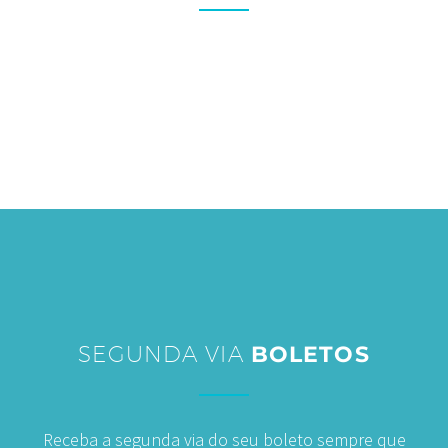
A equipe de pós-venda da corretora ajudará
prontamente nas suas solicitações de reembolso.
Deste modo, você terá mais tempo para aproveitar a
vida e fazer atividades que mais importam na sua vida.
SEGUNDA VIA
BOLETOS
Receba a segunda via do seu boleto sempre que