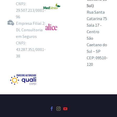
CNPJ:
Sul):
29.507.213/0001-
Rua Santa
96
Catarina 75
Empresa Filial 2:
Sala 17 -
DL Consultoria
Centro
em Seguros
São
CNPJ:
Caetano do
43.287.351/0001-
Sul – SP
38
CEP: 09510-
120