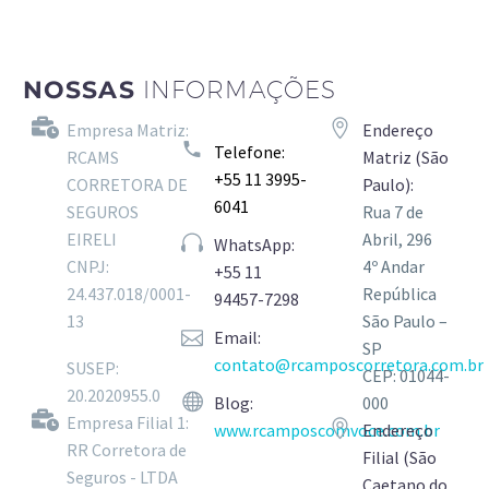
NOSSAS
INFORMAÇÕES
Empresa Matriz:
Endereço
Telefone:
RCAMS
Matriz (São
+55
11 3995-
CORRETORA DE
Paulo):
6041
SEGUROS
Rua 7 de
EIRELI
Abril, 296
WhatsApp:
CNPJ:
4º Andar
+55
11
24.437.018/0001-
República
94457-7298
13
São Paulo –
Email:
SP
contato@rcamposcorretora.com.br
SUSEP:
CEP: 01044-
20.2020955.0
Blog:
000
Empresa Filial 1:
www.rcamposcomvoce.com.br
Endereço
RR Corretora de
Filial (São
Seguros - LTDA
Caetano do